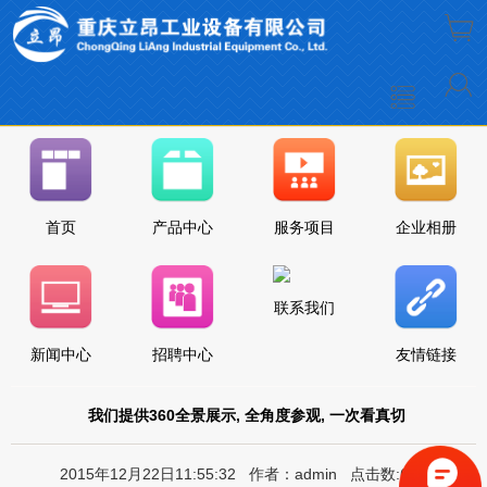
首页
产品中心
服务项目
企业相册
联系我们
新闻中心
招聘中心
友情链接
我们提供360全景展示, 全角度参观, 一次看真切
2015年12月22日11:55:32 作者：admin 点击数:6390