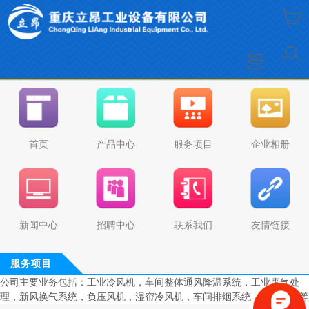
首页
产品中心
服务项目
企业相册
新闻中心
招聘中心
联系我们
友情链接
服务项目
公司主要业务包括：工业冷风机，车间整体通风降温系统，工业废气处
理，新风换气系统，负压风机，湿帘冷风机，车间排烟系统，设备安装等