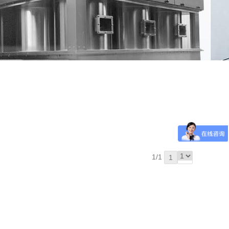
1/1
1