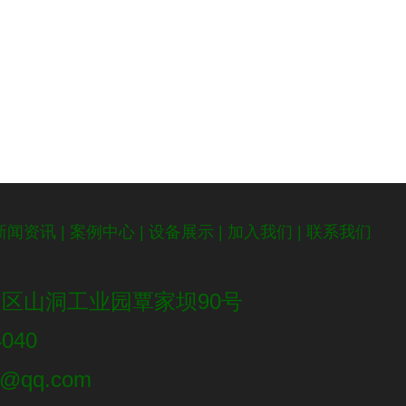
1
2
3
4
新闻资讯
|
案例中心
|
设备展示
|
加入我们
|
联系我们
区山洞工业园覃家坝90号
040
@qq.com