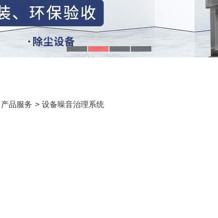
产品服务
>
设备噪音治理系统