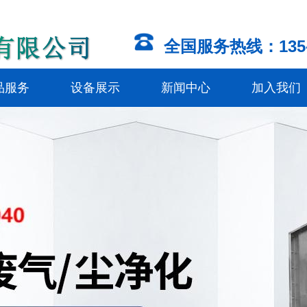
全国服务热线：135-9
品服务
设备展示
新闻中心
加入我们